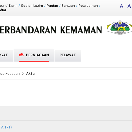
bungi Kami
Soalan Lazim
Pautan
Bantuan
Peta Laman
ftar
aklum Balas
irektori
KYAT
PERNIAGAAN
PELAWAT
guatkuasaan
Akta
TA 171)