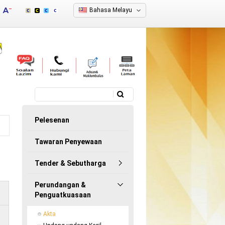
Bahasa Melayu
Carian
Borang carian
Pelesenan
Tawaran Penyewaan
Tender & Sebutharga
Perundangan &
Penguatkuasaan
Akta