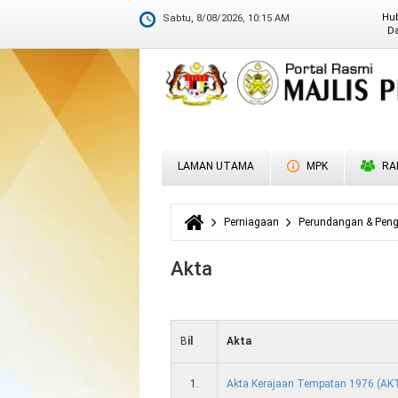
MS ISO 9001:2015
Hu
Sabtu, 8/08/2026, 10:15 AM
Da
M
D
LAMAN UTAMA
MPK
RA
Perniagaan
Perundangan & Pen
Anda di sini
Akta
B
il
Akta
1.
Akta Kerajaan Tempatan 1976 (AK