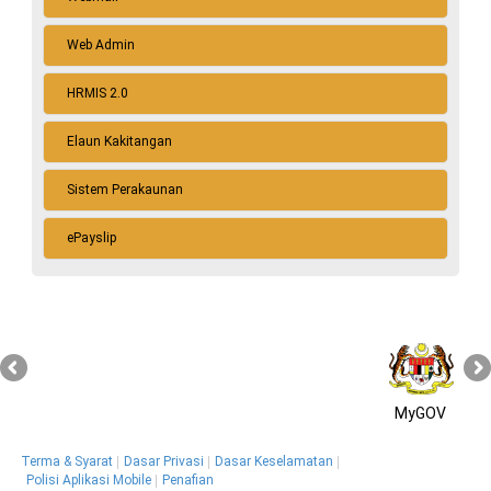
Semak dan Bayar di Gerbang PBTPay
Web Admin
Sistem Semakan Cukai Taksiran
Sistem Semakan Bayaran dan Tunggakan Sewaan
HRMIS 2.0
e-Bayaran
Elaun Kakitangan
Muat Turun Borang
Sistem Perakaunan
ePayslip
MyGOV
Terma & Syarat
Dasar Privasi
Dasar Keselamatan
Polisi Aplikasi Mobile
Penafian