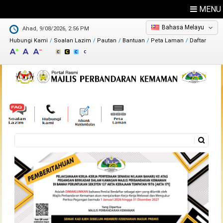
MENU
Bahasa Melayu
Ahad, 9/08/2026, 2:56 PM
Hubungi Kami
Soalan Lazim
Pautan
Bantuan
Peta Laman
Daftar
Maklum Balas
Direktori
Carian
Borang carian