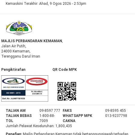
Kemaskini Terakhir:
Ahad, 9 Ogos 2026 - 2:53pm
MAJLIS PERBANDARAN KEMAMAN
,
Jalan Air Putih,
24000 Kemaman,
Terengganu Darul Iman
Pengiktirafan QR Code MPK
TALIAN AM
09-8597 777
FAKS
09-8595 455
TALIAN BEBAS
1-800-88-
WHATSAPP MPK
013-9237798
TOL
7009
CAKNA
Jumlah Pelawat Keseluruhan:
1,800,435
Penafian:
Majlis Perbandaran Kemaman tidak bertanggungjawab terhadap