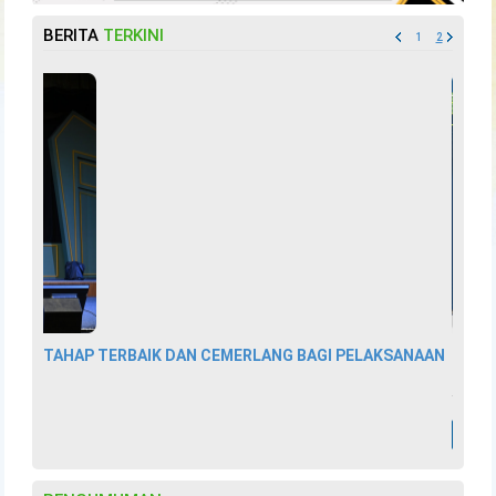
BERITA
TERKINI
1
2
INISIATIF KELULUSAN PANTAS PB5
MAJLIS PERBANDARAN KEMAMAN
7 Jan 2026
Selanjutnya