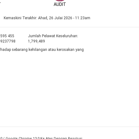
T
AUDIT
MyID
Kemaskini Terakhir:
Ahad, 26 Julai 2026 - 11:23am
8595 455
Jumlah Pelawat Keseluruhan:
-9237798
1,799,489
rhadap sebarang kehilangan atau kerosakan yang
2.0 / Google Chrome 13.0 Ke Atas Dengan Resolusi