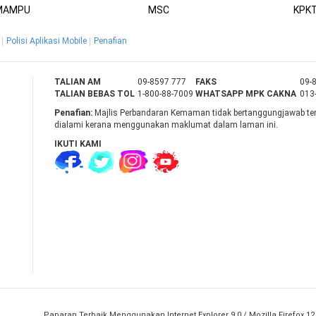
MAMPU
MSC
KPK
Polisi Aplikasi Mobile
Penafian
TALIAN AM
09-8597 777
FAKS
09-
TALIAN BEBAS TOL
1-800-88-7009
WHATSAPP MPK CAKNA
013
Penafian:
Majlis Perbandaran Kemaman tidak bertanggungjawab te
dialami kerana menggunakan maklumat dalam laman ini.
IKUTI KAMI
Paparan Terbaik Menggunakan Internet Explorer 9.0 / Mozilla Firefox 1