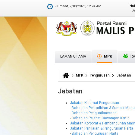
MS ISO 9001:2015
Hu
Jumaat, 7/08/2026, 12:24 AM
Da
M
D
LAMAN UTAMA
MPK
RA
MPK
Pengurusan
Jabatan
Anda di sini
Jabatan
Jabatan Khidmat Pengurusan
-
Bahagian Pentadbiran & Sumber Manu
-
Bahagian Penguatkuasaan
-
Bahagian Pejabat Cawangan Kertih
Jabatan Korporat & Pembangunan Mas
Jabatan Penilaian & Pengurusan Harta
-
Bahagian Pengurusan Harta