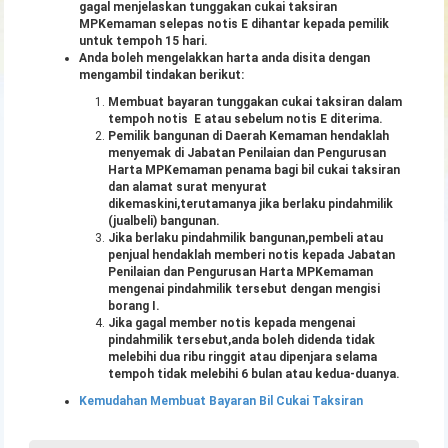
gagal menjelaskan tunggakan cukai taksiran
MPKemaman selepas notis E dihantar kepada pemilik
untuk tempoh 15 hari.
Anda boleh mengelakkan harta anda disita dengan
mengambil tindakan berikut:
Membuat bayaran tunggakan cukai taksiran dalam
tempoh notis E atau sebelum notis E diterima.
Pemilik bangunan di Daerah Kemaman hendaklah
menyemak di Jabatan Penilaian dan Pengurusan
Harta MPKemaman penama bagi bil cukai taksiran
dan alamat surat menyurat
dikemaskini,terutamanya jika berlaku pindahmilik
(jualbeli) bangunan.
Jika berlaku pindahmilik bangunan,pembeli atau
penjual hendaklah memberi notis kepada Jabatan
Penilaian dan Pengurusan Harta MPKemaman
mengenai pindahmilik tersebut dengan mengisi
borang I.
Jika gagal member notis kepada mengenai
pindahmilik tersebut,anda boleh didenda tidak
melebihi dua ribu ringgit atau dipenjara selama
tempoh tidak melebihi 6 bulan atau kedua-duanya.
Kemudahan Membuat Bayaran Bil Cukai Taksiran