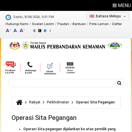
MENU
Bahasa Melayu
Sabtu, 8/08/2026, 9:01 PM
Hubungi Kami
Soalan Lazim
Pautan
Bantuan
Peta Laman
Daftar
Maklum Balas
Direktori
Carian
Borang carian
Rakyat
Perkhidmatan
Operasi Sita Pegangan
Anda di sini
Operasi Sita Pegangan
Operasi Sita pegangan dijalankan ke atas pemilik yang