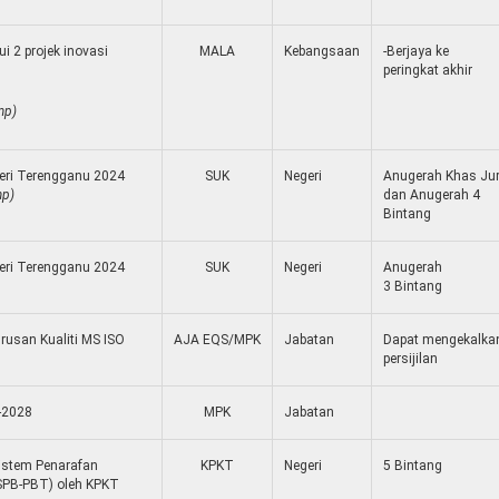
i 2 projek inovasi
MALA
Kebangsaan
-Berjaya ke
peringkat akhir
mp)
geri Terengganu 2024
SUK
Negeri
Anugerah Khas Jur
mp)
dan Anugerah 4
Bintang
geri Terengganu 2024
SUK
Negeri
Anugerah
3 Bintang
rusan Kualiti MS ISO
AJA EQS/MPK
Jabatan
Dapat mengekalka
persijilan
-2028
MPK
Jabatan
Sistem Penarafan
KPKT
Negeri
5 Bintang
SPB-PBT) oleh KPKT