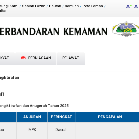
bungi Kami
Soalan Lazim
Pautan
Bantuan
Peta Laman
ftar
aklum Balas
irektori
KYAT
PERNIAGAAN
PELAWAT
giktirafan
an
engiktirafan dan Anugerah Tahun 2025
ANJURAN
PERINGKAT
PENCAPAIAN
tau
MPK
Daerah