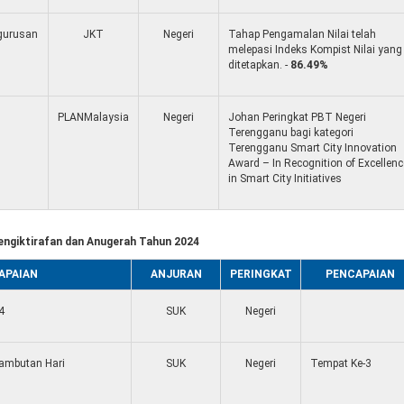
gurusan
JKT
Negeri
Tahap Pengamalan Nilai telah
melepasi Indeks Kompist Nilai yang
ditetapkan. -
86.49%
PLANMalaysia
Negeri
Johan Peringkat PBT Negeri
Terengganu bagi kategori
Terengganu Smart City Innovation
Award – In Recognition of Excellenc
in Smart City Initiatives
engiktirafan dan Anugerah Tahun 2024
APAIAN
ANJURAN
PERINGKAT
PENCAPAIAN
4
SUK
Negeri
ambutan Hari
SUK
Negeri
Tempat Ke-3