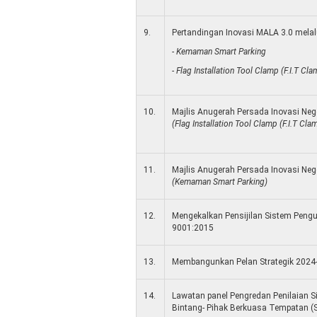
9.
Pertandingan Inovasi MALA 3.0 melalu
- Kemaman Smart Parking
- Flag Installation Tool Clamp (F.I.T Cla
10.
Majlis Anugerah Persada Inovasi Ne
(Flag Installation Tool Clamp (F.I.T Cla
11.
Majlis Anugerah Persada Inovasi Ne
(Kemaman Smart Parking)
12.
Mengekalkan Pensijilan Sistem Pengu
9001:2015
13.
Membangunkan Pelan Strategik 2024
14.
Lawatan panel Pengredan Penilaian 
Bintang- Pihak Berkuasa Tempatan (