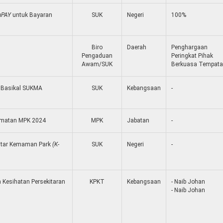
mPAY
untuk Bayaran
SUK
Negeri
100%
Biro
Daerah
Penghargaan
Pengaduan
Peringkat Pihak
Awam/SUK
Berkuasa Tempat
 Basikal SUKMA
SUK
Kebangsaan
-
amatan MPK 2024
MPK
Jabatan
-
intar Kemaman Park
(K-
SUK
Negeri
-
 Kesihatan Persekitaran
KPKT
Kebangsaan
- Naib Johan
- Naib Johan