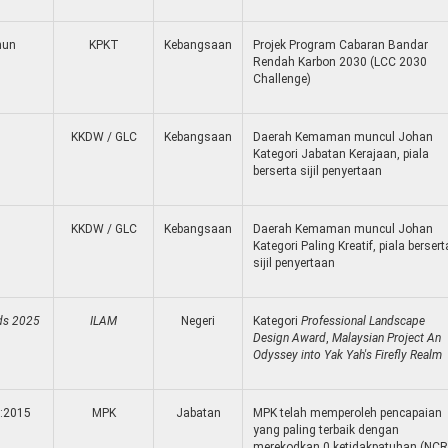
hun
KPKT
Kebangsaan
Projek Program Cabaran Bandar
Rendah Karbon 2030 (LCC 2030
Challenge)
KKDW / GLC
Kebangsaan
Daerah Kemaman muncul Johan
Kategori Jabatan Kerajaan, piala
berserta sijil penyertaan
KKDW / GLC
Kebangsaan
Daerah Kemaman muncul Johan
Kategori Paling Kreatif, piala bersert
sijil penyertaan
rds 2025
ILAM
Negeri
Kategori
Professional Landscape
Design Award
,
Malaysian Project An
Odyssey into Yak Yah's Firefly Realm
1:2015
MPK
Jabatan
MPK telah memperoleh pencapaian
yang paling terbaik dengan
merekodkan 0 ketidakpatuhan (NCR