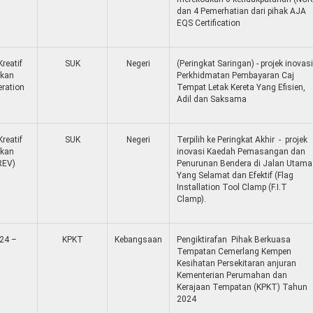
dan 4 Pemerhatian dari pihak AJA
EQS Certification
reatif
SUK
Negeri
(Peringkat Saringan) - projek inovasi
tkan
Perkhidmatan Pembayaran Caj
ration
Tempat Letak Kereta Yang Efisien,
Adil dan Saksama
reatif
SUK
Negeri
Terpilih ke Peringkat Akhir - projek
tkan
inovasi Kaedah Pemasangan dan
REV)
Penurunan Bendera di Jalan Utama
Yang Selamat dan Efektif (Flag
Installation Tool Clamp (F.I.T
Clamp).
024 –
KPKT
Kebangsaan
Pengiktirafan Pihak Berkuasa
Tempatan Cemerlang Kempen
Kesihatan Persekitaran anjuran
Kementerian Perumahan dan
Kerajaan Tempatan (KPKT) Tahun
2024