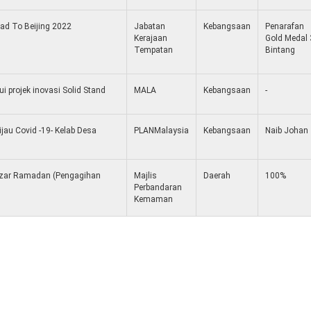
Road To Beijing 2022
Jabatan
Kebangsaan
Penarafan
Kerajaan
Gold Medal 
Tempatan
Bintang
i projek inovasi Solid Stand
MALA
Kebangsaan
-
jau Covid -19- Kelab Desa
PLANMalaysia
Kebangsaan
Naib Johan
bazar Ramadan (Pengagihan
Majlis
Daerah
100%
Perbandaran
Kemaman