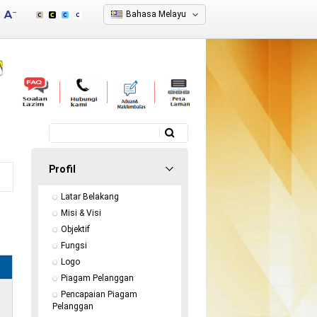
Bahasa Melayu
Carian
Borang carian
Profil
Latar Belakang
Misi & Visi
Objektif
Fungsi
Logo
Piagam Pelanggan
Pencapaian Piagam 
Pelanggan