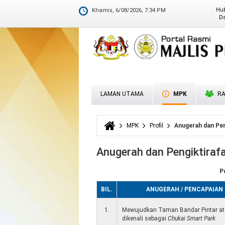
MS ISO 9001:2015
Hu
Khamis, 6/08/2026, 7:34 PM
Da
M
D
LAMAN UTAMA
MPK
RA
MPK
Profil
Anugerah dan Pen
Anda di sini
Anugerah dan Pengiktiraf
P
BIL.
ANUGERAH / PENCAPAIAN
1.
Mewujudkan Taman Bandar Pintar a
dikenali sebagai
Chukai Smart Park