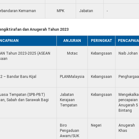
erbandaran Kemaman
MPK
Jabatan
-
engiktirafan dan Anugerah Tahun 2023
ENCAPAIAN
ANJURAN
PERINGKAT
PENCAPAI
EAN Tahun 2023-2025 (ASEAN
Motac
Kebangsaan
Naib Johan
saan
 – Bandar Baru Kijal
PLANMalaysia
Kebangsaan
Pengharga
rkuasa Tempatan (SPB-PBT)
Jabatan
Kebangsaan
Mengekalka
an, Sabah dan Sarawak Bagi
Kerajaan
pencapaian
Tempatan
Anugerah 5
Bintang
Biro
Negeri
Anugerah
Pengaduan
Khas
Awam/SUK