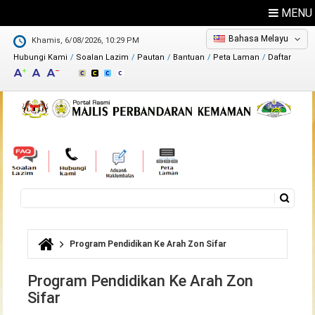
MENU
Bahasa Melayu
Khamis, 6/08/2026, 10:29 PM
Hubungi Kami
Soalan Lazim
Pautan
Bantuan
Peta Laman
Daftar
Maklum Balas
Direktori
Carian
Borang carian
Program Pendidikan Ke Arah Zon Sifar
Anda di sini
Program Pendidikan Ke Arah Zon
Sifar