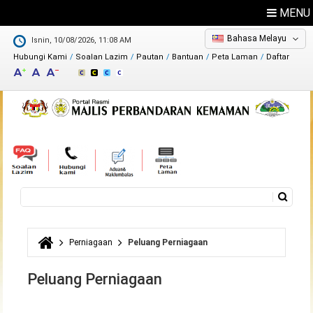
MENU
Bahasa Melayu
Isnin, 10/08/2026, 11:08 AM
Hubungi Kami
Soalan Lazim
Pautan
Bantuan
Peta Laman
Daftar
Maklum Balas
Direktori
Carian
Borang carian
Perniagaan
Peluang Perniagaan
Anda di sini
Peluang Perniagaan